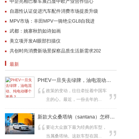
中企亮相巴黎车展凸显中欧产业合作信心
自愿性认证促进汽车配件消费市场提质升级
MPV市场：丰田MPV一骑绝尘GL8自我进
武都：姚寨秋韵如诗如画
美立项开发AI眼部扫描仪
共创时尚消费新场景探察品质生活新需求202
最新
PHEV一旦失去绿牌，油电混动、纯电动哪个更
政策的变动，往往牵扯着中国车
主的心。最近，一份去年的...
新款大众桑塔纳（santana）怎样？大众经
要论大众旗下最为经典的车型，
当属桑塔纳。这款车型在国...