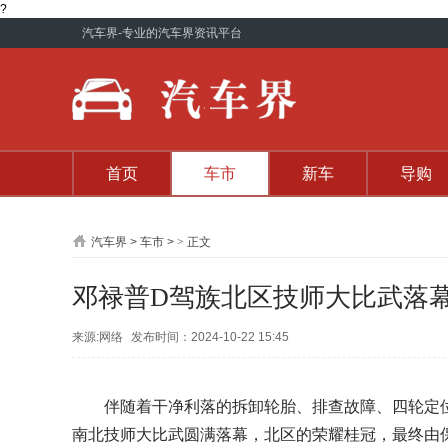
?
汽车界
-专业的汽车界资讯平台
首页
车市
新车
导购
汽车界
>
车市
>
>
正文
邓禄普D驾族北区技师大比武落
来源:网络
发布时间：2024-10-22 15:45
伴随着干净利落的拆卸轮胎、排查故障、四轮定
南北技师大比武圆满落幕，北区的荣耀桂冠，最终由