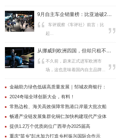
9月自主车企销量榜：比亚迪破20万大关，吉利
车评观察《车评社》前言：比
起...
从挪威到欧洲四国，但却只租不卖，网友：这是有
不久前，蔚来正式进军欧洲市
场，这也意味着国内自主品牌...
金融助力绿色低碳高质量发展｜邹城农商银行：
2024奇瑞全球创新大会，有料！
常熟边检、海关高效保障常熟港口岸最大批次船
畅通产业链发展集群化铜仁加快构建现代产业体
提供1.2万个优质岗位广西举办2025届高
重庆“苗乡”彭水加力打造乡村振兴国际合作示