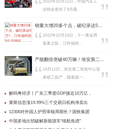
2022年10月11日，中国汽车工
业协会发布了9月最...
销量大增20多个点，破纪录达5万+，江铃福特
2022年10月10日，十一黄金周
落幕之际，江铃福特...
产能翻倍突破40万辆！埃安第二智造中心竣工投
10月12日，埃安第二智造中心迎
来竣工投产，随着第一...
解码粤经济丨广东三季度GDP接近10万亿，
莱斯信息涨19.99%三个交易日机构净卖出
12306对外国人护照审核周期长？国铁集团
中国多地出招破解新能源车“续航焦虑”