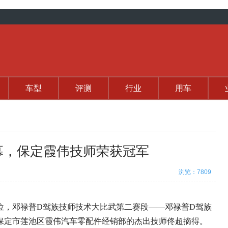
车型
评测
行业
用车
幕，保定霞伟技师荣获冠军
浏览：7809
位，邓禄普D驾族技师技术大比武第二赛段——邓禄普D驾族
保定市莲池区霞伟汽车零配件经销部的杰出技师佟超摘得。