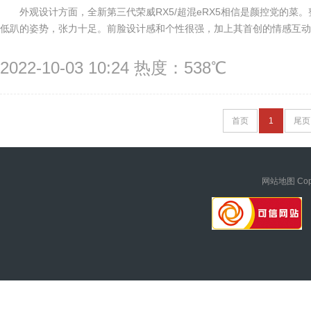
外观设计方面，全新第三代荣威RX5/超混eRX5相信是颜控党的
低趴的姿势，张力十足。前脸设计感和个性很强，加上其首创的情感互动光
2022-10-03 10:24 热度：538℃
首页
1
尾页
网站地图
Cop