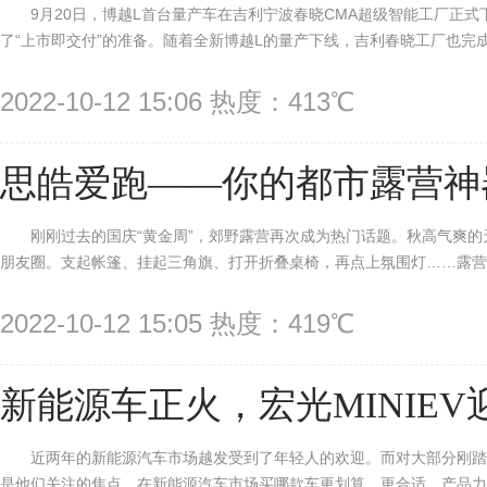
9月20日，博越L首台量产车在吉利宁波春晓CMA超级智能工厂正式
了“上市即交付”的准备。随着全新博越L的量产下线，吉利春晓工厂也完成了
2022-10-12 15:06 热度：413℃
思皓爱跑——你的都市露营神
刚刚过去的国庆“黄金周”，郊野露营再次成为热门话题。秋高气爽
朋友圈。支起帐篷、挂起三角旗、打开折叠桌椅，再点上氛围灯……露营在
2022-10-12 15:05 热度：419℃
新能源车正火，宏光MINIE
近两年的新能源汽车市场越发受到了年轻人的欢迎。而对大部分刚
是他们关注的焦点。在新能源汽车市场买哪款车更划算、更合适，产品力更高